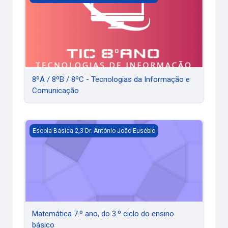
8ºA / 8ºB / 8ºC - Tecnologias da Informação e
Comunicação
Matemática 7.º ano, do 3.º ciclo do ensino básico
Escola Básica 2,3 Dr. António João Eusébio
Matemática 7.º ano, do 3.º ciclo do ensino
básico